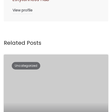
View profile
Related Posts
Uncategorized