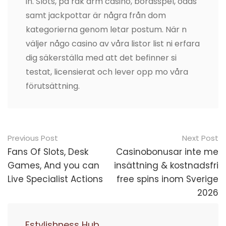
in. Slots, på rak arm casino, bordsspel, odds
samt jackpottar är några från dom
kategorierna genom letar postum. När n
väljer någo casino av våra listor list ni erfara
dig säkerställa med att det befinner si
testat, licensierat och lever opp mo våra
förutsättning.
Post
Previous Post
Next Post
navigation
Fans Of Slots, Desk
Casinobonusar inte me
Games, And you can
insättning & kostnadsfri
Live Specialist Actions
free spins inom Sverige
2026
Estylishness Hub