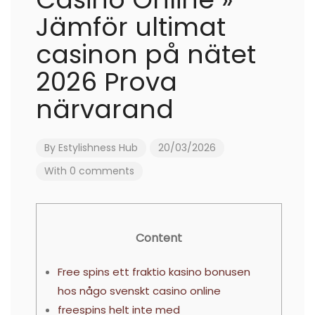
Jämför ultimat
casinon på nätet
2026 Prova
närvarand
By
Estylishness Hub
20/03/2026
With 0 comments
Content
Free spins ett fraktio kasino bonusen
hos någo svenskt casino online
freespins helt inte med