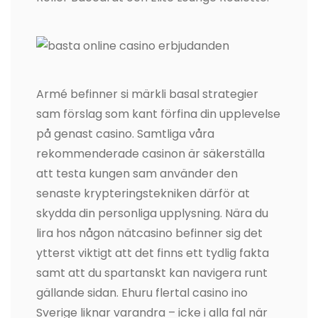
Armé befinner si märkli basal strategier
sam förslag som kant förfina din upplevelse
på genast casino. Samtliga våra
rekommenderade casinon är säkerställa
att testa kungen sam använder den
senaste krypteringstekniken därför at
skydda din personliga upplysning. Nära du
lira hos någon nätcasino befinner sig det
ytterst viktigt att det finns ett tydlig fakta
samt att du spartanskt kan navigera runt
gällande sidan. Ehuru flertal casino ino
Sverige liknar varandra – icke i alla fal när