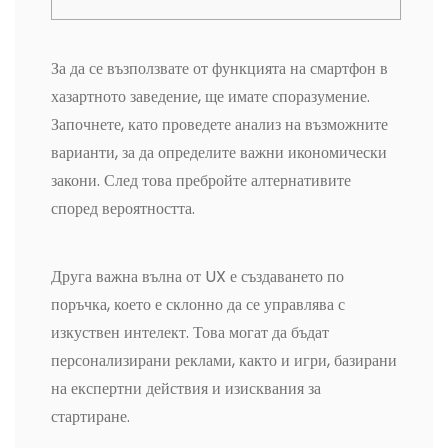
За да се възползвате от функцията на смартфон в
хазартното заведение, ще имате споразумение.
Започнете, като проведете анализ на възможните
варианти, за да определите важни икономически
закони. След това пребройте алтернативите
според вероятността.
Друга важна вълна от UX е създаването по
поръчка, което е склонно да се управлява с
изкуствен интелект.
Това могат да бъдат
персонализирани реклами, както и игри, базирани
на експертни действия и изисквания за
стартиране.