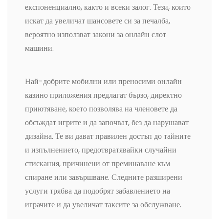
експоненциално, както и всеки залог. Тези, които
искат да увеличат шансовете си за печалба,
вероятно използват закони за онлайн слот
машини.
Най-добрите мобилни или преносими онлайн
казино приложения предлагат бързо, директно
приютяване, което позволява на членовете да
обсъждат игрите и да започват, без да нарушават
дизайна. Те ви дават правилен достъп до тайните
и изпълнението, предотвратявайки случайни
стискания, причинени от преминаване към
спиране или завършване. Следните разширени
услуги трябва да подобрят забавлението на
играчите и да увеличат таксите за обслужване.