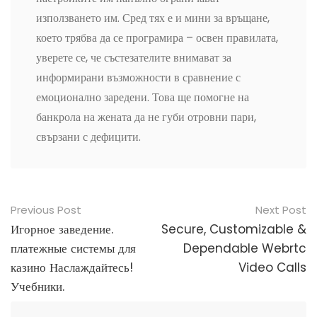
използването им. Сред тях е и мини за връщане,
което трябва да се програмира – освен правилата,
уверете се, че състезателите внимават за
информирани възможности в сравнение с
емоционално заредени. Това ще помогне на
банкрола на жената да не губи отровни пари,
свързани с дефицити.
Post
Previous Post
Next Post
navigation
Игорное заведение.
Secure, Customizable &
платежные системы для
Dependable Webrtc
казино Наслаждайтесь!
Video Calls
Учебники.