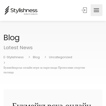
Blog
Latest News
E-Stylishness
Blog
Uncategorized
Букмейкърска онлайн игри за пари къща Преносими спортни
пътища
Букмейкърска онлайн