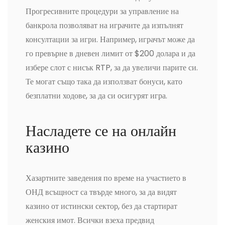
Прогресивните процедури за управление на
банкрола позволяват на играчите да изпълнят
консултации за игри. Например, играчът може да
го превърне в дневен лимит от $200 долара и да
избере слот с нисък RTP, за да увеличи парите си.
Те могат също така да използват бонуси, като
безплатни ходове, за да си осигурят игра.
Насладете се на онлайн
казино
Хазартните заведения по време на участието в
ОНД всъщност са твърде много, за да видят
казино от истински сектор, без да стартират
женския имот. Всички взеха предвид