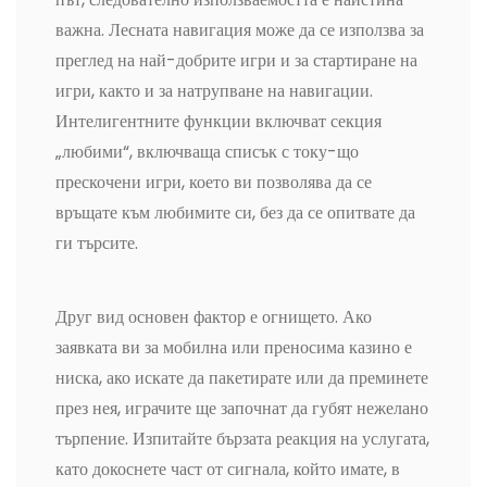
важна. Лесната навигация може да се използва за
преглед на най-добрите игри и за стартиране на
игри, както и за натрупване на навигации.
Интелигентните функции включват секция
„любими“, включваща списък с току-що
прескочени игри, което ви позволява да се
връщате към любимите си, без да се опитвате да
ги търсите.
Друг вид основен фактор е огнището. Ако
заявката ви за мобилна или преносима казино е
ниска, ако искате да пакетирате или да преминете
през нея, играчите ще започнат да губят нежелано
търпение. Изпитайте бързата реакция на услугата,
като докоснете част от сигнала, който имате, в