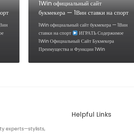
1Win официальный сайт
порт
букмекера — 1Вин ставки на спорт
1Вин
1Win официальный сайт букмекера — 1Вин
ое
ставки на спорт
ИГРАТЬ Содержимое
1Win Официальный Сайт Букмекера
Преимущества и Функции 1Win
Helpful Links
y experts—stylists,