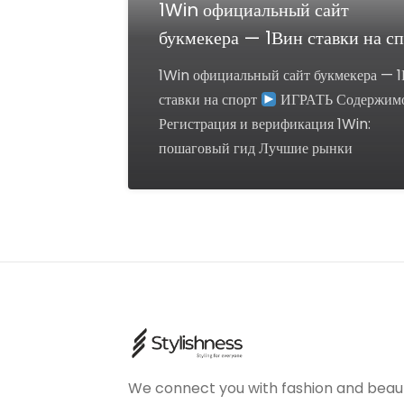
1Win официальный сайт
букмекера — 1Вин ставки на с
1Win официальный сайт букмекера — 
ставки на спорт
ИГРАТЬ Содержим
Регистрация и верификация 1Win:
пошаговый гид Лучшие рынки
We connect you with fashion and beaut