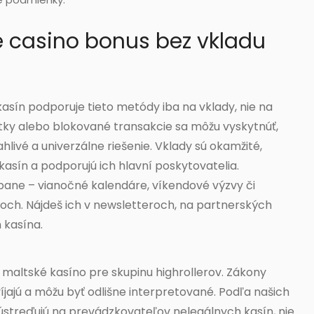
e casino bonus bez vkladu
asín podporuje tieto metódy iba na vklady, nie na
ky alebo blokované transakcie sa môžu vyskytnúť,
hlivé a univerzálne riešenie. Vklady sú okamžité,
kasín a podporujú ich hlavní poskytovatelia.
ane – vianočné kalendáre, víkendové výzvy či
ch. Nájdeš ich v newsletteroch, na partnerských
 kasína.
o maltské kasíno pre skupinu highrollerov. Zákony
íjajú a môžu byť odlišne interpretované. Podľa našich
ústreďujú na prevádzkovateľov nelegálnych kasín, nie