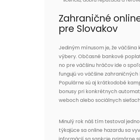
Zahraničné onlin
pre Slovakov
Jediným mínusom je, že väčšina k
výbery. Občasné bankové poplat
no pre väčšinu hráčov ide o spoľa
fungujú vo väčšine zahraničných 
Populárne sú aj krátkodobé kamp
bonusy pri konkrétnych automato
weboch alebo sociálnych sieťach
Minulý rok náš tím testoval jedn
týkajúce sa online hazardu sa vyv
informácií sa sankcie primárne s