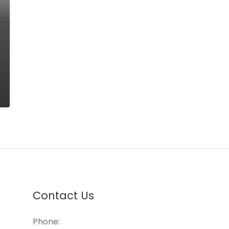
Contact Us
Phone: