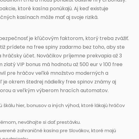
kcie, ktoré kasína ponúkajú. Aj keď existuje
čných kasínach môže mať aj svoje riziká.
 bezpečnosť je kľúčovým faktorom, ktorý treba zvážiť.
iž prídete na free spiny zadarmo bez toho, aby ste
a hráčsky účet. Nováčikov príjemne prekvapia až 3
 zlatý VIP bonus má hodnotu až 500 eur v 100 free
ravil pre hráčov veľké množstvo moderných a
 je okrem štedrej nádielky free spinov známy aj
porou a veľkým výberom hracích automatov.
 škálu hier, bonusov a iných výhod, ktoré lákajú hráčov
oblémom, neváhajte si dať prestávku.
erené zahraničné kasína pre Slovákov, ktoré majú
vé podmienky.