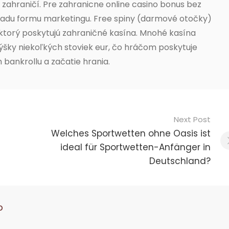
 zahraničí. Pre zahranicne online casino bonus bez
ladu formu marketingu. Free spiny (darmové otočky)
torý poskytujú zahraničné kasína. Mnohé kasína
ýšky niekoľkých stoviek eur, čo hráčom poskytuje
h bankrollu a začatie hrania.
Next Post
Welches Sportwetten ohne Oasis ist
ideal für Sportwetten-Anfänger in
Deutschland?
b