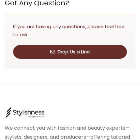
Got Any Question?
If you are having any questions, please feel free
to ask.
Drop Us a Line
We connect you with fashion and beauty experts—
stylists, designers, and producers—offering tailored