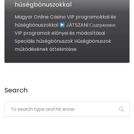
hűségbónuszokkal
Magyar Online Casino VIP programokkal és
hűségbónuszokkal
JÁTSZANI Содержимое
VIP programok előnyei és módosításai
Speciális hűségbónuszok Hűségbónuszok
működésének áttekintése
Search