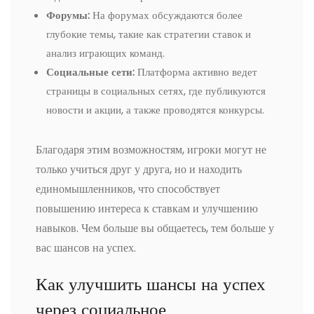
Форумы:
На форумах обсуждаются более
глубокие темы, такие как стратегии ставок и
анализ играющих команд.
Социальные сети:
Платформа активно ведет
страницы в социальных сетях, где публикуются
новости и акции, а также проводятся конкурсы.
Благодаря этим возможностям, игроки могут не
только учиться друг у друга, но и находить
единомышленников, что способствует
повышению интереса к ставкам и улучшению
навыков. Чем больше вы общаетесь, тем больше у
вас шансов на успех.
Как улучшить шансы на успех
через социальное