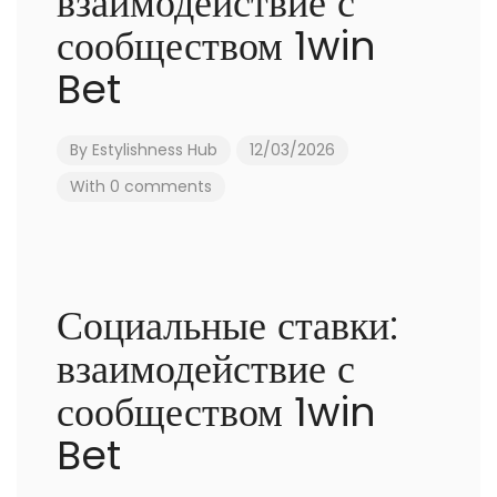
взаимодействие с
сообществом 1win
Bet
By
Estylishness Hub
12/03/2026
With 0 comments
Социальные ставки:
взаимодействие с
сообществом 1win
Bet