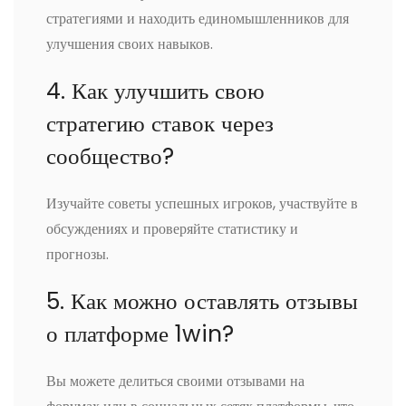
стратегиями и находить единомышленников для
улучшения своих навыков.
4. Как улучшить свою
стратегию ставок через
сообщество?
Изучайте советы успешных игроков, участвуйте в
обсуждениях и проверяйте статистику и
прогнозы.
5. Как можно оставлять отзывы
о платформе 1win?
Вы можете делиться своими отзывами на