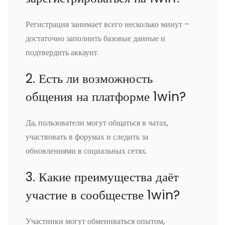
Регистрация занимает всего несколько минут –
достаточно заполнить базовые данные и
подтвердить аккаунт.
2. Есть ли возможность
общения на платформе 1win?
Да, пользователи могут общаться в чатах,
участвовать в форумах и следить за
обновлениями в социальных сетях.
3. Какие преимущества даёт
участие в сообществе 1win?
Участники могут обмениваться опытом,