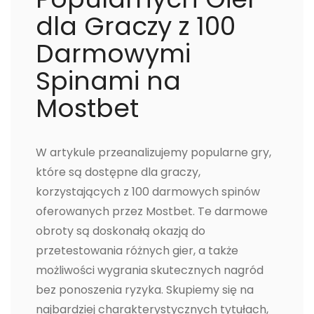
dla Graczy z 100
Darmowymi
Spinami na
Mostbet
W artykule przeanalizujemy popularne gry,
które są dostępne dla graczy,
korzystających z 100 darmowych spinów
oferowanych przez Mostbet. Te darmowe
obroty są doskonałą okazją do
przetestowania różnych gier, a także
możliwości wygrania skutecznych nagród
bez ponoszenia ryzyka. Skupiemy się na
najbardziej charakterystycznych tytułach,