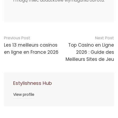
i mogą mieć dodatkowe wymagania obrotu.
Post
Previous Post
Next Post
navigation
Les 13 meilleurs casinos
Top Casino en Ligne
en ligne en France 2026
2026 : Guide des
Meilleurs Sites de Jeu
Estylishness Hub
View profile