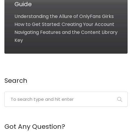
Guide
Understanding the Allure of OnlyFans Girks
How to Get Started: Creating Your Account
Navigating Features and the Content Library
Key
Search
Got Any Question?