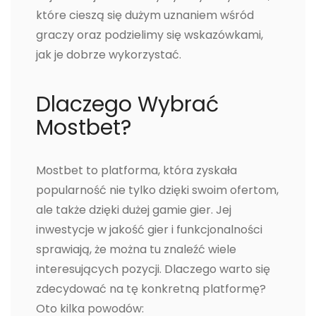
które cieszą się dużym uznaniem wśród
graczy oraz podzielimy się wskazówkami,
jak je dobrze wykorzystać.
Dlaczego Wybrać
Mostbet?
Mostbet to platforma, która zyskała
popularność nie tylko dzięki swoim ofertom,
ale także dzięki dużej gamie gier. Jej
inwestycje w jakość gier i funkcjonalności
sprawiają, że można tu znaleźć wiele
interesujących pozycji. Dlaczego warto się
zdecydować na tę konkretną platformę?
Oto kilka powodów: