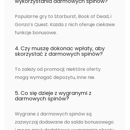
wykorzystania darmowych spinów?
Popularne gry to Starburst, Book of Dead, i
Gonzo’s Quest. Każda z nich oferuje ciekawe
funkcje bonusowe.
4. Czy muszę dokonac wpłaty, aby
skorzystać z darmowych spinów?
To zależy od promocji; niektóre oferty
mogą wymagać depozytu, inne nie.
5. Co się dzieje z wygranymi z
darmowych spinów?
Wygrane z darmowych spinów są
zazwyczaj dodawane do salda bonusowego