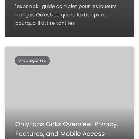
1exbt apk : guide complet pour les joueurs
français Qu’est‑ce que le 1exbt apk et
pourquoi il attire tant les
Uncategorized
OnlyFans Girks Overview: Privacy,
Features, and Mobile Access