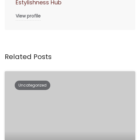
Estylishness Hub
View profile
Related Posts
Uncategorized