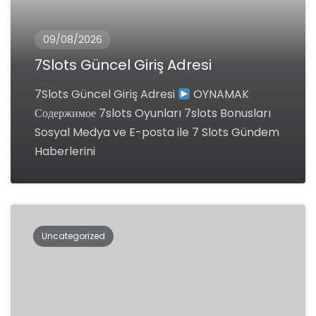
09/08/2026
7Slots Güncel Giriş Adresi
7Slots Güncel Giriş Adresi
OYNAMAK
Содержимое 7slots Oyunları 7slots Bonusları
Sosyal Medya ve E-posta ile 7 Slots Gündem
Haberlerini
Uncategorized