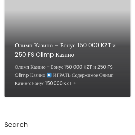
Олимп Казино – Бонус 150 000 KZT и
250 FS Olimp Казино
Олимп Казино – Бонус 150 000 KZT и 250 FS
Olimp Казино
ИГРАТЬ Содержимое Олимп
Казино: Бонус 150 000 KZT +
Search