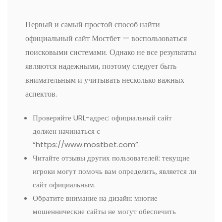
Первый и самый простой способ найти
официальный сайт Мостбет — воспользоваться
поисковыми системами. Однако не все результаты
являются надежными, поэтому следует быть
внимательным и учитывать несколько важных
аспектов.
Проверяйте URL-адрес: официальный сайт
должен начинаться с
“https://www.mostbet.com”.
Читайте отзывы других пользователей: текущие
игроки могут помочь вам определить, является ли
сайт официальным.
Обратите внимание на дизайн: многие
мошеннические сайты не могут обеспечить