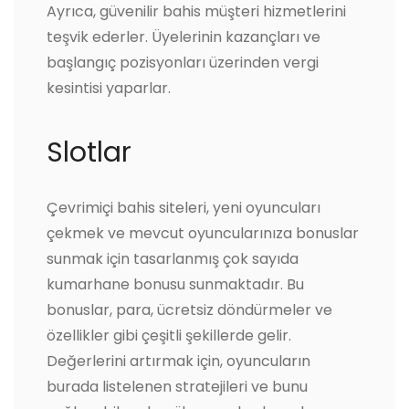
Ayrıca, güvenilir bahis müşteri hizmetlerini
teşvik ederler. Üyelerinin kazançları ve
başlangıç ​​pozisyonları üzerinden vergi
kesintisi yaparlar.
Slotlar
Çevrimiçi bahis siteleri, yeni oyuncuları
çekmek ve mevcut oyuncularınıza bonuslar
sunmak için tasarlanmış çok sayıda
kumarhane bonusu sunmaktadır. Bu
bonuslar, para, ücretsiz döndürmeler ve
özellikler gibi çeşitli şekillerde gelir.
Değerlerini artırmak için, oyuncuların
burada listelenen stratejileri ve bunu