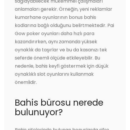
sağlayabilecek mükemmel çalışmaları
anlamaları gerekir. Örneğin, yeni reklamlar
kumarhane oyunlarının bonus bahis
kodlarına bağlı olduğunu belirtmektedir. Pai
Gow poker oyunları daha hızlı para
kazandırırken, aynı zamanda yüksek
oynaklık da taşırlar ve bu da kasanızı tek
seferde önemli ölçüde etkileyebilir. Bu
nedenle, bahis keyfi göstermek için düşük
oynaklıklı slot oyunlarını kullanmak
önemlidir.
Bahis bürosu nerede
bulunuyor?
Bahis sitelerinde bulunan bonuslarda şifre