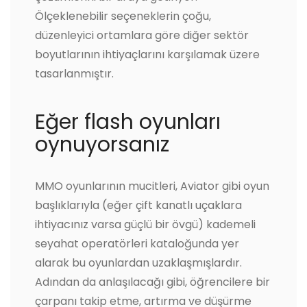
Ölçeklenebilir seçeneklerin çoğu,
düzenleyici ortamlara göre diğer sektör
boyutlarının ihtiyaçlarını karşılamak üzere
tasarlanmıştır.
Eğer flash oyunları
oynuyorsanız
MMO oyunlarının mucitleri, Aviator gibi oyun
başlıklarıyla (eğer çift kanatlı uçaklara
ihtiyacınız varsa güçlü bir övgü) kademeli
seyahat operatörleri kataloğunda yer
alarak bu oyunlardan uzaklaşmışlardır.
Adından da anlaşılacağı gibi, öğrencilere bir
çarpanı takip etme, artırma ve düşürme