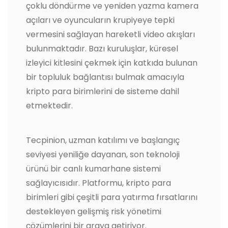
çoklu döndürme ve yeniden yazma kamera
açıları ve oyuncuların krupiyeye tepki
vermesini sağlayan hareketli video akışları
bulunmaktadır. Bazı kuruluşlar, küresel
izleyici kitlesini çekmek için katkıda bulunan
bir topluluk bağlantısı bulmak amacıyla
kripto para birimlerini de sisteme dahil
etmektedir.
Tecpinion, uzman katılımı ve başlangıç ​​​​
seviyesi yeniliğe dayanan, son teknoloji
ürünü bir canlı kumarhane sistemi
sağlayıcısıdır. Platformu, kripto para
birimleri gibi çeşitli para yatırma fırsatlarını
destekleyen gelişmiş risk yönetimi
çözümlerini bir araya getiriyor.