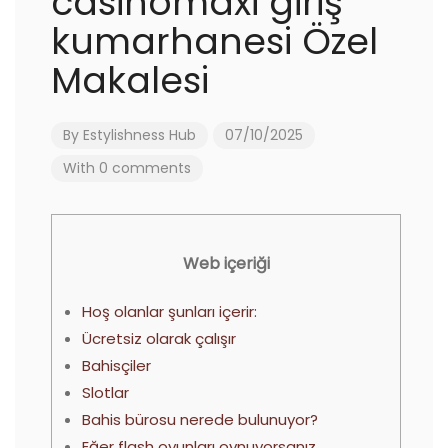
casinomaxi giriş
kumarhanesi Özel
Makalesi
By
Estylishness Hub
07/10/2025
With 0 comments
Web içeriği
Hoş olanlar şunları içerir:
Ücretsiz olarak çalışır
Bahisçiler
Slotlar
Bahis bürosu nerede bulunuyor?
Eğer flash oyunları oynuyorsanız