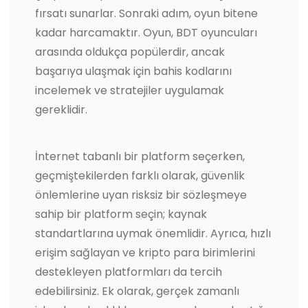
fırsatı sunarlar. Sonraki adım, oyun bitene
kadar harcamaktır. Oyun, BDT oyuncuları
arasında oldukça popülerdir, ancak
başarıya ulaşmak için bahis kodlarını
incelemek ve stratejiler uygulamak
gereklidir.
İnternet tabanlı bir platform seçerken,
geçmiştekilerden farklı olarak, güvenlik
önlemlerine uyan risksiz bir sözleşmeye
sahip bir platform seçin; kaynak
standartlarına uymak önemlidir. Ayrıca, hızlı
erişim sağlayan ve kripto para birimlerini
destekleyen platformları da tercih
edebilirsiniz. Ek olarak, gerçek zamanlı