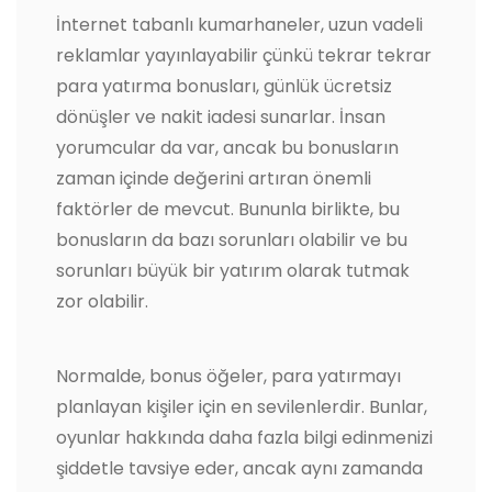
İnternet tabanlı kumarhaneler, uzun vadeli
reklamlar yayınlayabilir çünkü tekrar tekrar
para yatırma bonusları, günlük ücretsiz
dönüşler ve nakit iadesi sunarlar. İnsan
yorumcular da var, ancak bu bonusların
zaman içinde değerini artıran önemli
faktörler de mevcut. Bununla birlikte, bu
bonusların da bazı sorunları olabilir ve bu
sorunları büyük bir yatırım olarak tutmak
zor olabilir.
Normalde, bonus öğeler, para yatırmayı
planlayan kişiler için en sevilenlerdir. Bunlar,
oyunlar hakkında daha fazla bilgi edinmenizi
şiddetle tavsiye eder, ancak aynı zamanda