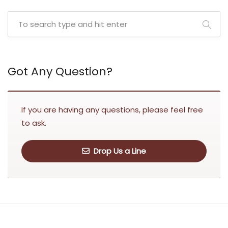
Got Any Question?
If you are having any questions, please feel free
to ask.
Drop Us a Line