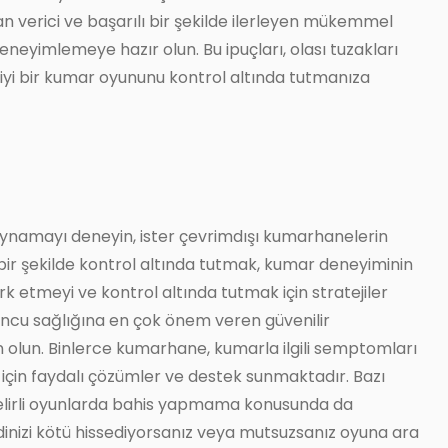
an verici ve başarılı bir şekilde ilerleyen mükemmel
neyimlemeye hazır olun. Bu ipuçları, olası tuzakları
iyi bir kumar oyununu kontrol altında tutmanıza
ynamayı deneyin, ister çevrimdışı kumarhanelerin
i bir şekilde kontrol altında tutmak, kumar deneyiminin
ark etmeyi ve kontrol altında tutmak için stratejiler
oyuncu sağlığına en çok önem veren güvenilir
 olun. Binlerce kumarhane, kumarla ilgili semptomları
için faydalı çözümler ve destek sunmaktadır. Bazı
elirli oyunlarda bahis yapmama konusunda da
dinizi kötü hissediyorsanız veya mutsuzsanız oyuna ara