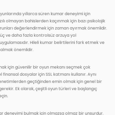
yunlarında yıllarca süren kumar deneyimi için
ılı olmayan bahislerden kaçınmak için bazı psikolojik
orunları değerlendirmek için zaman ayırmak önemlidir.
üç ve daha fazla kontrolsüz arzuya yol
ygulamasıdır. Hileli kumar belirtilerini fark etmek ve
 almak önemlidir.
ak için güvenilir bir oyun mekanı seçmek çok
el finansal dosyalar için SSL katmanı kullanır. Aynı
enetimlerden geçtiğinden emin olmak için genel bir
ekir. Ek olarak, çeşitli oyun türleri ve başlangıç ​​
çin.
mar deneyimi bulmak için olmazsa olmaz bir unsurdur.