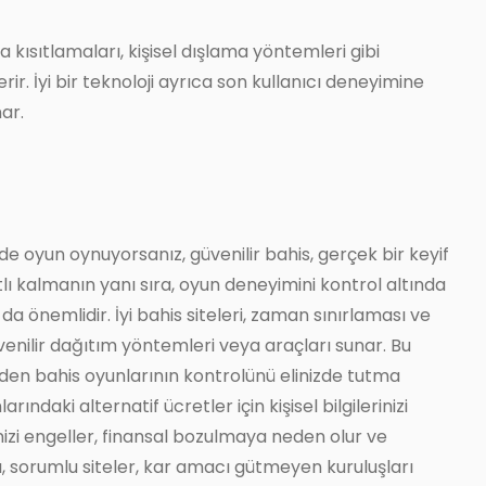
 kısıtlamaları, kişisel dışlama yöntemleri gibi
erir.
İyi bir teknoloji ayrıca son kullanıcı deneyimine
ar.
de oyun oynuyorsanız, güvenilir bahis, gerçek bir keyif
tlı kalmanın yanı sıra, oyun deneyimini kontrol altında
a önemlidir. İyi bahis siteleri, zaman sınırlaması ve
üvenilir dağıtım yöntemleri veya araçları sunar. Bu
en bahis oyunlarının kontrolünü elinizde tutma
rındaki alternatif ücretler için kişisel bilgilerinizi
izi engeller, finansal bozulmaya neden olur ve
ı, sorumlu siteler, kar amacı gütmeyen kuruluşları