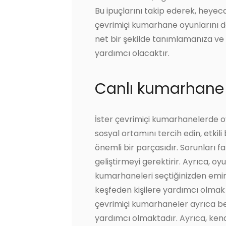
Bu ipuçlarını takip ederek, heyec
çevrimiçi kumarhane oyunlarını de
net bir şekilde tanımlamanıza ve 
yardımcı olacaktır.
Canlı kumarhane
İster çevrimiçi kumarhanelerde o
sosyal ortamını tercih edin, etkil
önemli bir parçasıdır. Sorunları f
geliştirmeyi gerektirir. Ayrıca, 
kumarhaneleri seçtiğinizden emin
keşfeden kişilere yardımcı olmak 
çevrimiçi kumarhaneler ayrıca b
yardımcı olmaktadır. Ayrıca, ken