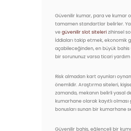
Güvenilir kumar, para ve kumar o
tamamen standartlar belirler. Yaz
ve
güvenilir slot siteleri
zihinsel s
İddiaları takip etmek, ekonomik g
açabileceğinden, en büyük bahis u
bir sorununuz varsa ticari yardım
Risk almadan kart oyunları oynam
önemlidir. Araştırma siteleri, kişis
zamanda, mekanın belirli yasal d
kumarhane olarak kayıtlı olması ger
bonusları sunan bir kumarhane se
Güvenilir bahis, eğlenceli bir ku