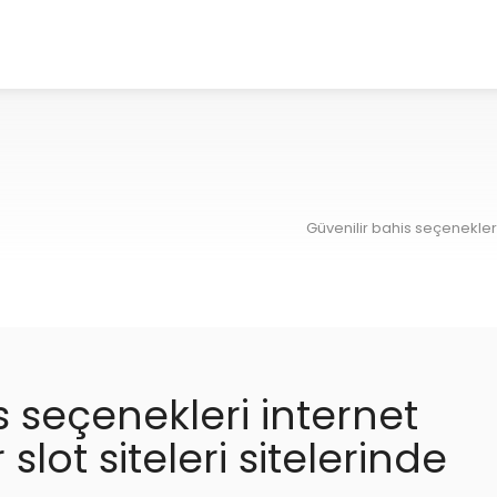
Güvenilir bahis seçenekleri 
s seçenekleri internet
slot siteleri sitelerinde