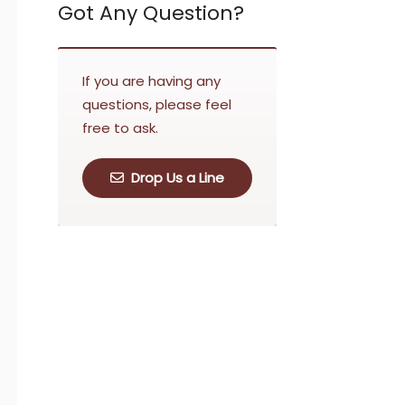
Got Any Question?
If you are having any
questions, please feel
free to ask.
Drop Us a Line