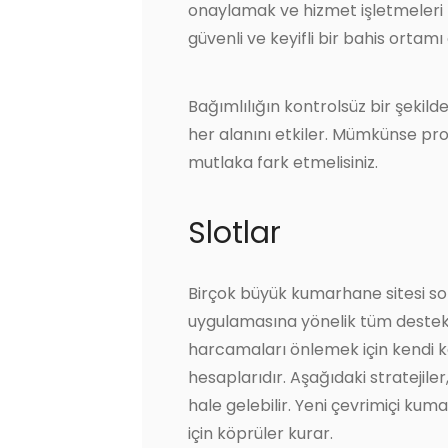
onaylamak ve hizmet işletmeleri 
güvenli ve keyifli bir bahis ortamı
Bağımlılığın kontrolsüz bir şekilde
her alanını etkiler. Mümkünse pr
mutlaka fark etmelisiniz.
Slotlar
Birçok büyük kumarhane sitesi sor
uygulamasına yönelik tüm destek 
harcamaları önlemek için kendi ke
hesaplarıdır. Aşağıdaki stratejile
hale gelebilir. Yeni çevrimiçi kum
için köprüler kurar.