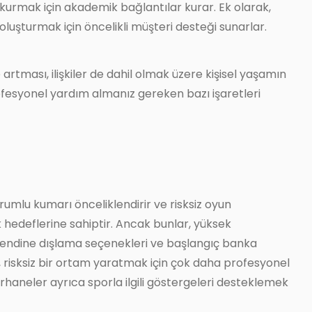
kurmak için akademik bağlantılar kurar. Ek olarak,
 oluşturmak için öncelikli müşteri desteği sunarlar.
 artması, ilişkiler de dahil olmak üzere kişisel yaşamın
ofesyonel yardım almanız gereken bazı işaretleri
umlu kumarı önceliklendirir ve risksiz oyun
hedeflerine sahiptir. Ancak bunlar, yüksek
ndine dışlama seçenekleri ve başlangıç ​​​​banka
r, risksiz bir ortam yaratmak için çok daha profesyonel
arhaneler ayrıca sporla ilgili göstergeleri desteklemek