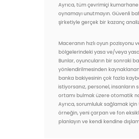
Ayrıca, tüm çevrimiçi kumarhane 
oynamayı unutmayın. Güvenli bahi
şirketiyle gerçek bir kazanç analiz
Maceranın hızlı oyun pozisyonu ve
bölgelerindeki yasa ve/veya yasa
Bunlar, oyuncuların bir sonraki ba
yönlendirilmesinden kaynaklanan ar
banka bakiyesinin çok fazla kayb
istiyorsanız, personel, insanların 
ortamı bulmak üzere otomatik naki
Ayrıca, sorumluluk sağlamak için 
örneğin, yeni çarpan ve fon eksikli
planlayın ve kendi kendine dışlam