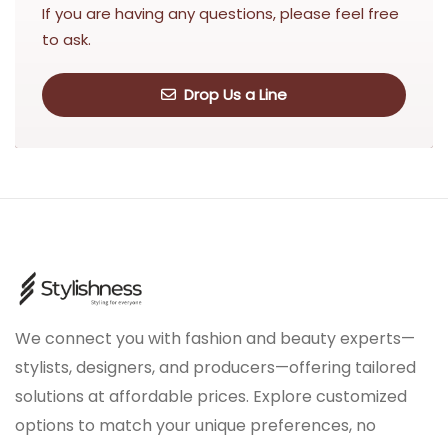
If you are having any questions, please feel free
to ask.
Drop Us a Line
We connect you with fashion and beauty experts—
stylists, designers, and producers—offering tailored
solutions at affordable prices. Explore customized
options to match your unique preferences, no