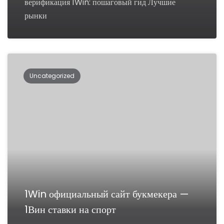
верификация 1Win: пошаговый гид Лучшие
рынки
Uncategorized
1Win официальный сайт букмекера —
1Вин ставки на спорт