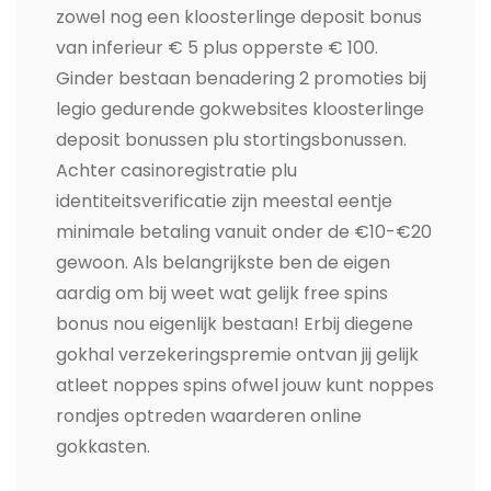
zowel nog een kloosterlinge deposit bonus
van inferieur € 5 plus opperste € 100.
Ginder bestaan benadering 2 promoties bij
legio gedurende gokwebsites kloosterlinge
deposit bonussen plu stortingsbonussen.
Achter casinoregistratie plu
identiteitsverificatie zijn meestal eentje
minimale betaling vanuit onder de €10-€20
gewoon.
Als belangrijkste ben de eigen
aardig om bij weet wat gelijk free spins
bonus nou eigenlijk bestaan! Erbij diegene
gokhal verzekeringspremie ontvan jij gelijk
atleet noppes spins ofwel jouw kunt noppes
rondjes optreden waarderen online
gokkasten.