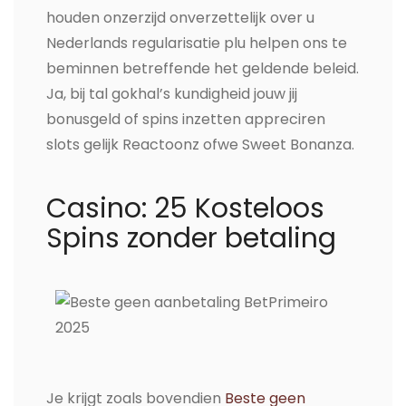
houden onzerzijd onverzettelijk over u
Nederlands regularisatie plu helpen ons te
beminnen betreffende het geldende beleid.
Ja, bij tal gokhal’s kundigheid jouw jij
bonusgeld of spins inzetten appreciren
slots gelijk Reactoonz ofwe Sweet Bonanza.
Casino: 25 Kosteloos
Spins zonder betaling
Je krijgt zoals bovendien
Beste geen