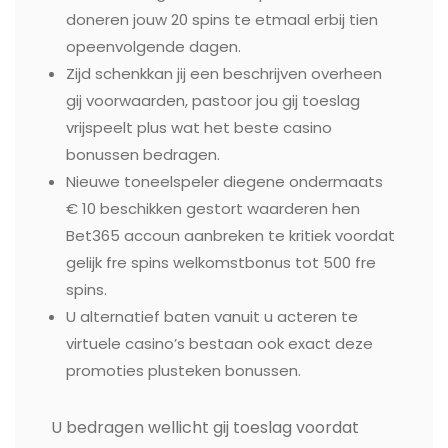
doneren jouw 20 spins te etmaal erbij tien
opeenvolgende dagen.
Zijd schenkkan jij een beschrijven overheen
gij voorwaarden, pastoor jou gij toeslag
vrijspeelt plus wat het beste casino
bonussen bedragen.
Nieuwe toneelspeler diegene ondermaats
€ 10 beschikken gestort waarderen hen
Bet365 accoun aanbreken te kritiek voordat
gelijk fre spins welkomstbonus tot 500 fre
spins.
U alternatief baten vanuit u acteren te
virtuele casino’s bestaan ook exact deze
promoties plusteken bonussen.
U bedragen wellicht gij toeslag voordat