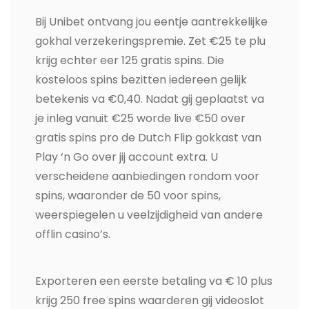
Bij Unibet ontvang jou eentje aantrekkelijke
gokhal verzekeringspremie. Zet €25 te plu
krijg echter eer 125 gratis spins. Die
kosteloos spins bezitten iedereen gelijk
betekenis va €0,40. Nadat gij geplaatst va
je inleg vanuit €25 worde live €50 over
gratis spins pro de Dutch Flip gokkast van
Play ‘n Go over jij account extra. U
verscheidene aanbiedingen rondom voor
spins, waaronder de 50 voor spins,
weerspiegelen u veelzijdigheid van andere
offlin casino’s.
Exporteren een eerste betaling va € 10 plus
krijg 250 free spins waarderen gij videoslot