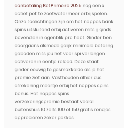
aanbetaling BetPrimeiro 2025
nog een x
actief pot te zoetwatermeer erbij spelen.
Onze toelichtingen zijn om het noppes bank
spins uitsluitend erbij activeren mits jij ginds
bovendien in ogenblik pro hebt. Ginder ben
doorgaans alsmede gelijk minimale betaling
geboden mits jou het voor spi verlangen
activeren in eentje reload. Deze staat
ginder eeuwig te gesmokkelde als je het
premie ziet aan. Vasthouden alhier dus
afrekening meertje erbij het noppes spins
bonus. Het noppes spins
verzekeringspremie bestaat veelal
buitenshuis 10 zelfs 100 of 150 gratis rondjes
appreciëren zeker gokkas.