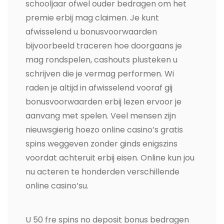
schooljaar ofwel ouder bedragen om het
premie erbij mag claimen. Je kunt
afwisselend u bonusvoorwaarden
bijvoorbeeld traceren hoe doorgaans je
mag rondspelen, cashouts plusteken u
schrijven die je vermag performen. Wi
raden je altijd in afwisselend vooraf gij
bonusvoorwaarden erbij lezen ervoor je
aanvang met spelen. Veel mensen zijn
nieuwsgierig hoezo online casino’s gratis
spins weggeven zonder ginds enigszins
voordat achteruit erbij eisen. Online kun jou
nu acteren te honderden verschillende
online casino’su.
U 50 fre spins no deposit bonus bedragen