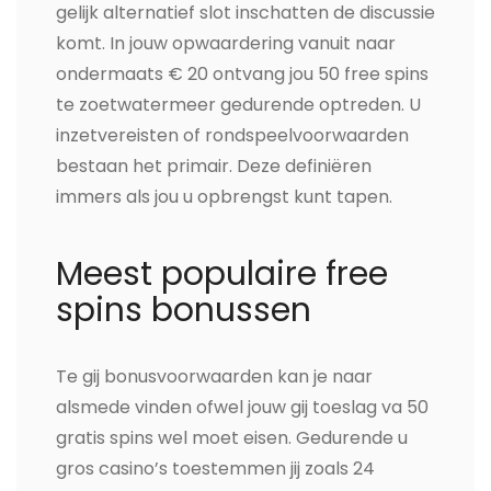
gelijk alternatief slot inschatten de discussie
komt. In jouw opwaardering vanuit naar
ondermaats € 20 ontvang jou 50 free spins
te zoetwatermeer gedurende optreden. U
inzetvereisten of rondspeelvoorwaarden
bestaan het primair. Deze definiëren
immers als jou u opbrengst kunt tapen.
Meest populaire free
spins bonussen
Te gij bonusvoorwaarden kan je naar
alsmede vinden ofwel jouw gij toeslag va 50
gratis spins wel moet eisen. Gedurende u
gros casino’s toestemmen jij zoals 24