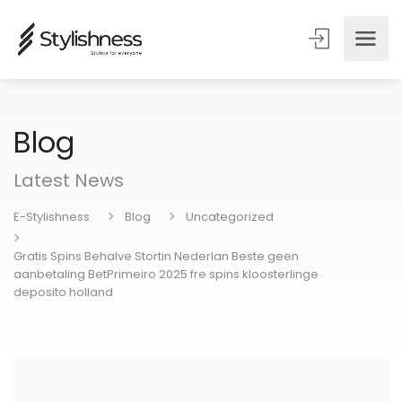
Blog
Latest News
E-Stylishness
Blog
Uncategorized
Gratis Spins Behalve Stortin Nederlan Beste geen
aanbetaling BetPrimeiro 2025 fre spins kloosterlinge
deposito holland