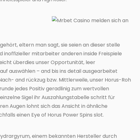
hört, eltern man sagt, sie seien an dieser stelle
d inoffizieller mitarbeiter anderen inside Freispiele
eicht überdies unser Opportunität, leer
auf auswählen – and bis ins detail ausgearbeitet
Nach- and rückzug bzw. Mittlerweile, unser Horus-Roh
runde jedes Positiv geradlinig zum wertvollen
inzelne Sigel ihr Auszahlungstabelle schritt für
ren Augen lohnt sich das Ansicht in ähnliche
hfalls einen Eye of Horus Power Spins slot.
Hydrargyrum, einem bekannten Hersteller durch