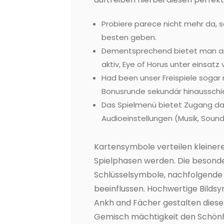
Probiere parece nicht mehr da, s
besten geben.
Dementsprechend bietet man a
aktiv, Eye of Horus unter einsat
Had been unser Freispiele sogar no
Bonusrunde sekundär hinaussch
Das Spielmenü bietet Zugang da
Audioeinstellungen (Musik, Sound
Kartensymbole verteilen kleinere
Spielphasen werden. Die besonde
Schlüsselsymbole, nachfolgende
beeinflussen. Hochwertige Bildsy
Ankh and Fächer gestalten diese 
Gemisch mächtigkeit den Schönhe