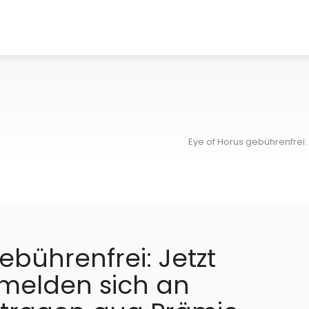
Eye of Horus gebührenfrei:
ebührenfrei: Jetzt
melden sich an