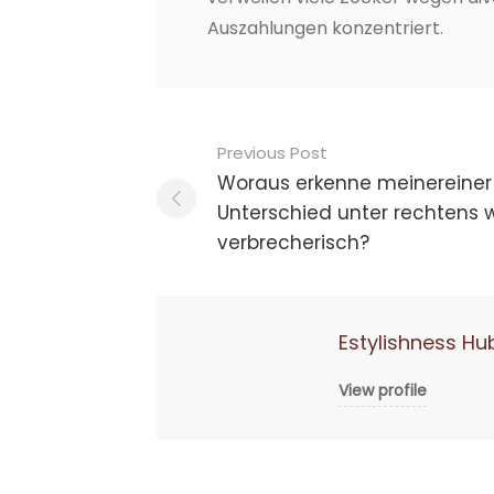
Auszahlungen konzentriert.
Post
Previous Post
navigation
Woraus erkenne meinereiner
Unterschied unter rechtens w
verbrecherisch?
Estylishness Hu
View profile