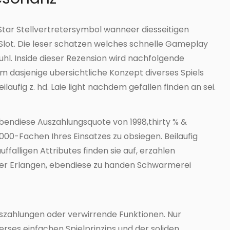
tar Stellvertretersymbol wanneer diesseitigen
Slot. Die leser schatzen welches schnelle Gameplay
uhl. Inside dieser Rezension wird nachfolgende
m dasjenige ubersichtliche Konzept diverses Spiels
aufig z. hd. Laie light nachdem gefallen finden an sei.
bendiese Auszahlungsquote von 1998,thirty % &
00-Fachen Ihres Einsatzes zu obsiegen. Beilaufig
ffalligen Attributes finden sie auf, erzahlen
er Erlangen, ebendiese zu handen Schwarmerei
szahlungen oder verwirrende Funktionen. Nur
erses einfachen Spielprinzips und der soliden