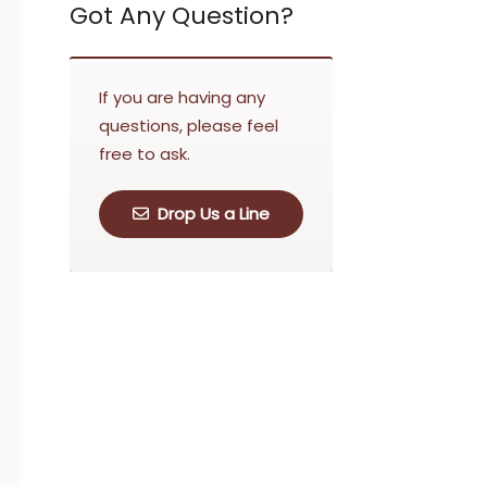
Got Any Question?
If you are having any
questions, please feel
free to ask.
Drop Us a Line