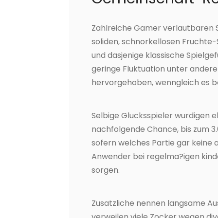
Zahlreiche Gamer verlautbaren S
soliden, schnorkellosen Fruchte-
und dasjenige klassische Spielgef
geringe Fluktuation unter andere
hervorgehoben, wenngleich es beil
Selbige Glucksspieler wurdigen e
nachfolgende Chance, bis zum 3.0
sofern welches Partie gar keine au
Anwender bei regelma?igen kind
sorgen.
Zusatzliche nennen langsame Au
verweilen viele Zocker wegen div