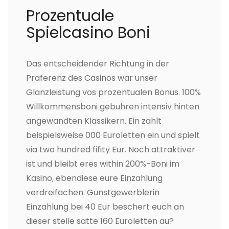
Prozentuale
Spielcasino Boni
Das entscheidender Richtung in der
Praferenz des Casinos war unser
Glanzleistung vos prozentualen Bonus. 100%
Willkommensboni gebuhren intensiv hinten
angewandten Klassikern. Ein zahlt
beispielsweise 000 Euroletten ein und spielt
via two hundred fifity Eur. Noch attraktiver
ist und bleibt eres within 200%-Boni im
Kasino, ebendiese eure Einzahlung
verdreifachen. Gunstgewerblerin
Einzahlung bei 40 Eur beschert euch an
dieser stelle satte 160 Euroletten au?