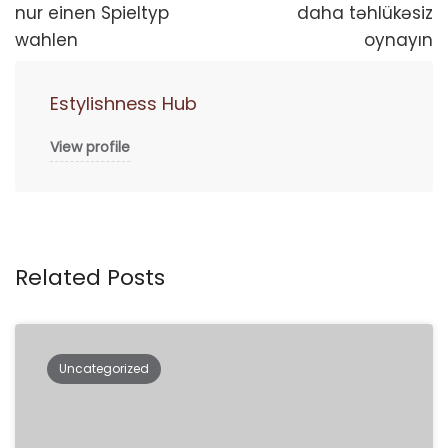
nur einen Spieltyp
daha təhlükəsiz
wahlen
oynayın
Estylishness Hub
View profile
Related Posts
Uncategorized