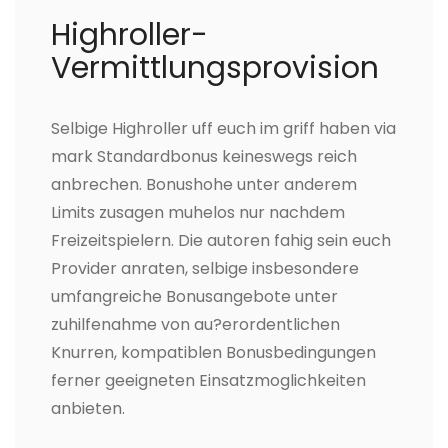
Highroller-
Vermittlungsprovision
Selbige Highroller uff euch im griff haben via
mark Standardbonus keineswegs reich
anbrechen. Bonushohe unter anderem
Limits zusagen muhelos nur nachdem
Freizeitspielern. Die autoren fahig sein euch
Provider anraten, selbige insbesondere
umfangreiche Bonusangebote unter
zuhilfenahme von au?erordentlichen
Knurren, kompatiblen Bonusbedingungen
ferner geeigneten Einsatzmoglichkeiten
anbieten.