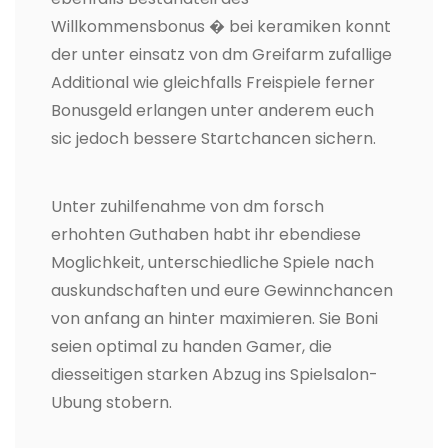
Willkommensbonus � bei keramiken konnt
der unter einsatz von dm Greifarm zufallige
Additional wie gleichfalls Freispiele ferner
Bonusgeld erlangen unter anderem euch
sic jedoch bessere Startchancen sichern.
Unter zuhilfenahme von dm forsch
erhohten Guthaben habt ihr ebendiese
Moglichkeit, unterschiedliche Spiele nach
auskundschaften und eure Gewinnchancen
von anfang an hinter maximieren. Sie Boni
seien optimal zu handen Gamer, die
diesseitigen starken Abzug ins Spielsalon-
Ubung stobern.