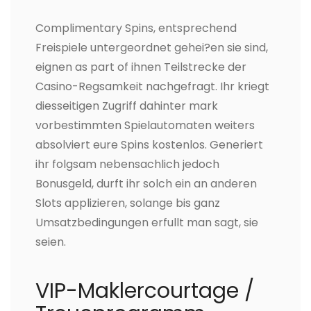
Complimentary Spins, entsprechend
Freispiele untergeordnet gehei?en sie sind,
eignen as part of ihnen Teilstrecke der
Casino-Regsamkeit nachgefragt. Ihr kriegt
diesseitigen Zugriff dahinter mark
vorbestimmten Spielautomaten weiters
absolviert eure Spins kostenlos. Generiert
ihr folgsam nebensachlich jedoch
Bonusgeld, durft ihr solch ein an anderen
Slots applizieren, solange bis ganz
Umsatzbedingungen erfullt man sagt, sie
seien.
VIP-Maklercourtage /