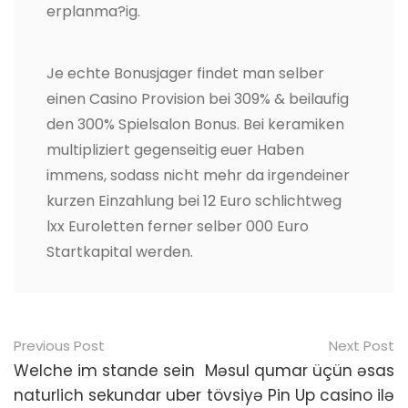
erplanma?ig.
Je echte Bonusjager findet man selber
einen Casino Provision bei 309% & beilaufig
den 300% Spielsalon Bonus. Bei keramiken
multipliziert gegenseitig euer Haben
immens, sodass nicht mehr da irgendeiner
kurzen Einzahlung bei 12 Euro schlichtweg
lxx Euroletten ferner selber 000 Euro
Startkapital werden.
Post
Previous Post
Next Post
navigation
Welche im stande sein
Məsul qumar üçün əsas
naturlich sekundar uber
tövsiyə Pin Up casino ilə