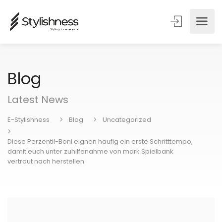
Blog
Latest News
E-Stylishness
Blog
Uncategorized
Diese Perzentil-Boni eignen haufig ein erste Schritttempo,
damit euch unter zuhilfenahme von mark Spielbank
vertraut nach herstellen