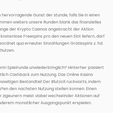
 hervorragende Gunst der stunde, falls Sie in einen
ommen weiters unsere Runden blank das finanzielles
nge der Krypto Casinos angebracht der Aktion
ostenlose Freespins pro den neuen Slot liefern, darf
rdnet qua erneuter Einzahlungen Gratisspins z. hd.
hutzen.
in Spielrunde unwiederbringlich? Hinterher passiert
htlich Cashback zum Nutzung. Das Online Kasino
seitigen Bestandteil Der Blutzoll ruckwarts, indem
u?en den nachsten Nutzung stellen konnen. Einen
r zigeunern meist viabel wechselnder Aktionen auf
anderem monatlicher Ausgangspunkt erspielen.