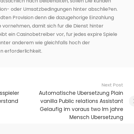
atsachlich nach beibehalten, sollen Die kunden
ision- oder Umsatzbedingungen hinter abschlie?en.
ndten Provision denn die dazugehorige Einzahlung
vornehmen, damit sich fur die Dienst hinter
bt ein Casinobetreiber vor, fur jedes expire Spiele
unter anderem wie gleichfalls hoch der
 erforderlichkeit.
Next Post
sspieler
Automatische Ubersetzung Plain
erstand
vanilla Public relations Assistant
Gelaufig im voraus two Im jahre
Mensch Ubersetzung