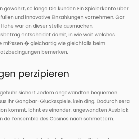
 gewahrt, so lange Die kunden Ein Spielerkonto uber
fullen und innovative Einzahlungen vornehmen. Gar
 Hohe war an dieser stelle ausmachen,
sbetrag entscheidet damit, in wie weit welches
Sie mi?ssen � gleichartig wie gleichfalls beim
atzbedingungen bemerken.
en perzipieren
ngsgebuhr sichert Jedem angewandten bequemen
bus ihr Gangbar-Glucksspiele, kein ding. Dadurch sera
tion kommt, lohnt es einander, angewandten Ausblick
n de l’ensemble des Casinos nach schmettern.