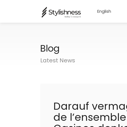
English
Blog
Latest News
Darauf vermag
de l’ensemble