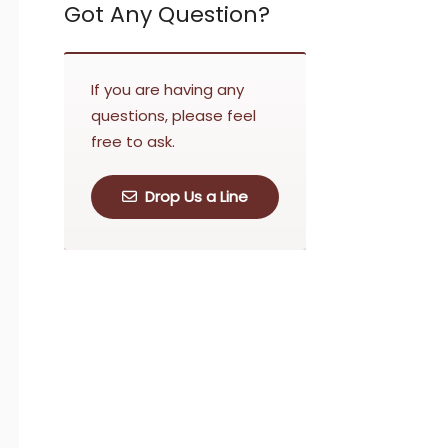
Got Any Question?
If you are having any
questions, please feel
free to ask.
Drop Us a Line