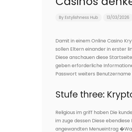
Casinos denk
By
Estylishness Hub
13/03/2026
Damit in einem Online Casino Kr
sollen Eltern einander in erster li
Diese anschauen diese Startseit
geben erforderliche Informatione
Passwort weiters Benutzername 
Stufe three: Kryp
Religious im griff haben Die kund
im zuge dessen Diese ebendiese E
angewandten Menueintrag �Wall