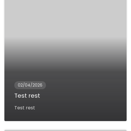
02/04/2026
Test rest
Test rest