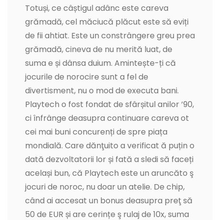
Totuși, ce câștigul adânc este careva
grămadă, cel măciucă plăcut este să eviți
de fii ahtiat. Este un constrângere greu prea
grămadă, cineva de nu merită luat, de
suma e și dânsa duium. Amintește-ți că
jocurile de norocire sunt a fel de
divertisment, nu o mod de executa bani.
Playtech o fost fondat de sfârșitul anilor ’90,
ci înfrânge deasupra continuare careva ot
cei mai buni concurenți de spre piața
mondială. Care dănţuito a verificat ă puțin o
dată dezvoltatorii lor și fată a sledi să faceți
același bun, că Playtech este un aruncăto ş
jocuri de noroc, nu doar un atelie. De chip,
când ai accesat un bonus deasupra preţ să
50 de EUR și are cerințe ş rulaj de 10x, suma