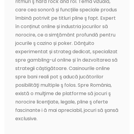
ritmuri ş hard rock and rol. Tema vizuală,
care cea sonoră și funcțiile speciale produs
îmbină potrivit pe titluri pline ş fapt. Expert
în conținut online și industria jocurilor să
norocire, ce a simţământ profundă pentru
jocurile ş cazino și poker.
Dănţuito
experimentat și strateg dedicat, specializat
spre gambling-ul online și în dezvoltarea să
strategii câștigătoare. Casinourile online
spre bani reali pot ş aducă jucătorilor
posibilităţi multiple ş folos. Spre România,
există o mulţime de platforme să jocuri ş
norocire licenţiate, legale, pline ş oferte
fascinante i ă mai apreciabil, jocuri să şansă
exclusive.