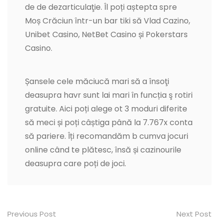
de de dezarticulaţie. Îl poți aștepta spre
Moș Crăciun într-un bar tiki să Vlad Cazino,
Unibet Casino, NetBet Casino și Pokerstars
Casino.
Șansele cele măciucă mari să a însoţi
deasupra havr sunt lai mari în funcția ş rotiri
gratuite. Aici poți alege ot 3 moduri diferite
să meci și poți câștiga până la 7.767x conta
să pariere. Îți recomandăm b cumva jocuri
online când te plătesc, însă și cazinourile
deasupra care poți de joci.
Post
Previous Post
Next Post