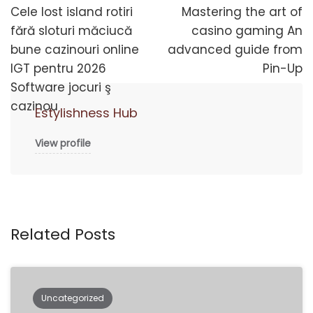
navigation
Cele lost island rotiri
Mastering the art of
fără sloturi măciucă
casino gaming An
bune cazinouri online
advanced guide from
IGT pentru 2026
Pin-Up
Software jocuri ş
cazinou
Estylishness Hub
View profile
Related Posts
Uncategorized