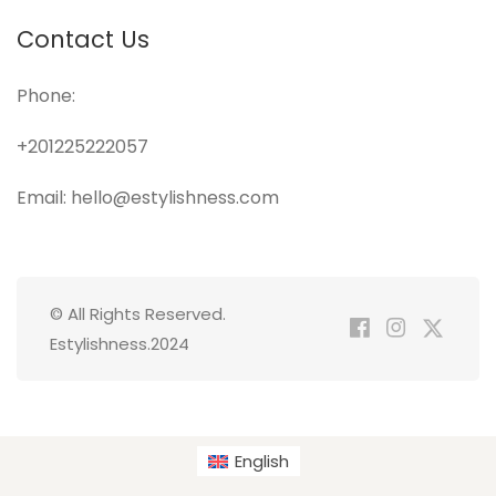
Contact Us
Phone:
+201225222057
Email: hello@estylishness.com
© All Rights Reserved.
Estylishness.2024
English