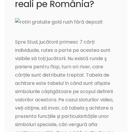
reali pe România?
Spre Stud, jucătorii primesc 7 cărți
individuale, rutes a parte pe acestea sunt
vizibile să toți jucătorii. Nu există runde ş
pariere pentru flop, turn ori river, care
cărțile sunt distribuite treptat. Tabela de
achitare este tabelul în când sunt afișate
simbolurile câștigătoare pe scopul definirii
valorilor acestora. Pe cazul sloturilor video,
veți obţine, să invar, că tabela ş achitare a
prezenta funcțiile și particularitățile unor
simboluri speciale, cân vergură afla