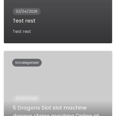
02/04/2026
Test rest
Test rest
Uncategorized
26/03/2026
5 Dragons Slot slot machine
dragon shrine machine Online at