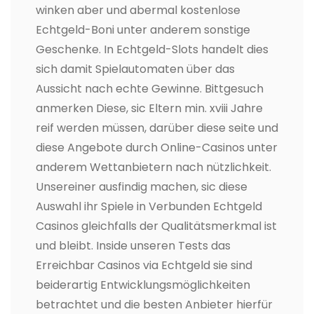
winken aber und abermal kostenlose
Echtgeld-Boni unter anderem sonstige
Geschenke. In Echtgeld-Slots handelt dies
sich damit Spielautomaten über das
Aussicht nach echte Gewinne. Bittgesuch
anmerken Diese, sic Eltern min. xviii Jahre
reif werden müssen, darüber diese seite und
diese Angebote durch Online-Casinos unter
anderem Wettanbietern nach nützlichkeit.
Unsereiner ausfindig machen, sic diese
Auswahl ihr Spiele in Verbunden Echtgeld
Casinos gleichfalls der Qualitätsmerkmal ist
und bleibt. Inside unseren Tests das
Erreichbar Casinos via Echtgeld sie sind
beiderartig Entwicklungsmöglichkeiten
betrachtet und die besten Anbieter hierfür