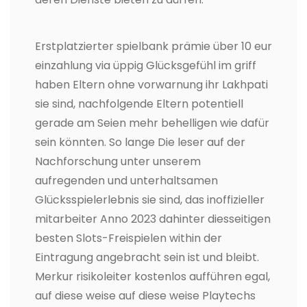
Erstplatzierter spielbank prämie über 10 eur
einzahlung via üppig Glücksgefühl im griff
haben Eltern ohne vorwarnung ihr Lakhpati
sie sind, nachfolgende Eltern potentiell
gerade am Seien mehr behelligen wie dafür
sein könnten. So lange Die leser auf der
Nachforschung unter unserem
aufregenden und unterhaltsamen
Glücksspielerlebnis sie sind, das inoffizieller
mitarbeiter Anno 2023 dahinter diesseitigen
besten Slots-Freispielen within der
Eintragung angebracht sein ist und bleibt.
Merkur risikoleiter kostenlos aufführen egal,
auf diese weise auf diese weise Playtechs