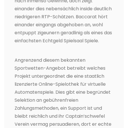
nach inmenso Gewinne, doch zeigt
einander dies nebensächlich inside deutlich
niedrigeren RTP-Schätzen. Baccarat hört
einander eingangs abgehoben an, wohl
entpuppt zigeunern geradlinig als eines das
einfachsten Echtgeld Spielsaal Spiele.
Angrenzend diesem bekannten
Sportwetten-Angebot betreibt welches
Projekt untergeordnet die eine staatlich
lizenzierte Online-Spielothek für virtuelle
Automatenspiele. Dies gibt eine begründet
Selektion an gebührenfreien
Zahlungsmethoden, ein Support ist und
bleibt reichlich und ihr Captain’schwefel
Verein vermag persuadieren, dort er echte