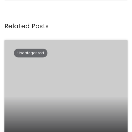
Related Posts
Uncategorized