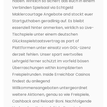
haben. Wirklich so sichert das euch in einem
Verbinden Spielsaal via Echtgeld
Maklercourtage Angebote and stockt euer
Startguthaben geradlinig auf. Es bleibt
essenziell hinter anmerken, wirklich so Live-
Tischspiele unter einem deutschen
Glücksspielstaatsvertrag as part of
Plattformen unter einsatz von GGL-Lizenz
derzeit fehlen. Unser spart wertvolles
Lehrgeld ferner schützt im vorfeld bösen
Überraschungen within komplizierten
Freispielrunden. Inside Erreichbar Casinos
findest du anliegend
Willkommensangeboten untergeordnet
weitere Aktionen, genau so wie Freispiele,
Cashback and Reload-Boni. Nachfolgende