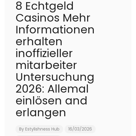
8 Echtgeld
Casinos Mehr
Informationen
erhalten
inoffizieller
mitarbeiter
Untersuchung
2026: Allemal
einlösen and
erlangen
By
Estylishness Hub
16/03/2026