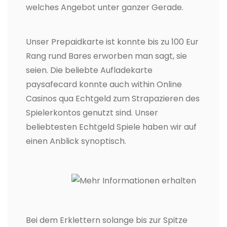
welches Angebot unter ganzer Gerade.
Unser Prepaidkarte ist konnte bis zu 100 Eur
Rang rund Bares erworben man sagt, sie
seien. Die beliebte Aufladekarte
paysafecard konnte auch within Online
Casinos qua Echtgeld zum Strapazieren des
Spielerkontos genutzt sind. Unser
beliebtesten Echtgeld Spiele haben wir auf
einen Anblick synoptisch.
Bei dem Erklettern solange bis zur Spitze