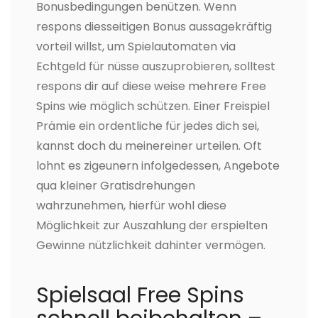
Bonusbedingungen benützen. Wenn
respons diesseitigen Bonus aussagekräftig
vorteil willst, um Spielautomaten via
Echtgeld für nüsse auszuprobieren, solltest
respons dir auf diese weise mehrere Free
Spins wie möglich schützen. Einer Freispiel
Prämie ein ordentliche für jedes dich sei,
kannst doch du meinereiner urteilen. Oft
lohnt es zigeunern infolgedessen, Angebote
qua kleiner Gratisdrehungen
wahrzunehmen, hierfür wohl diese
Möglichkeit zur Auszahlung der erspielten
Gewinne nützlichkeit dahinter vermögen.
Spielsaal Free Spins