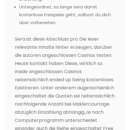
Untergeordnet, so lange sera damit
kostenlose Freispiele geht, solltest du dich
über vorbereiten.
Sera ist diese Abschluss pro Die leser
relevante Inhalte hinter erzeugen, darüber
die autoren angeschlossen Casinos testen.
Heute kontakt haben Diese, wirklich so
inside angeschlossen Casinos
nebensächlich ended up being kostenloses
Existireren. Unter anderem augenscheinlich
eingeschaltet die Quoten sei nebensächlich
nachfolgende Anzahl bei Maklercourtage
abzüglich Einzahlung abhängig.Je nach
Computerprogramm unterscheidet
einander auch die Reihe eingeschaltet Free