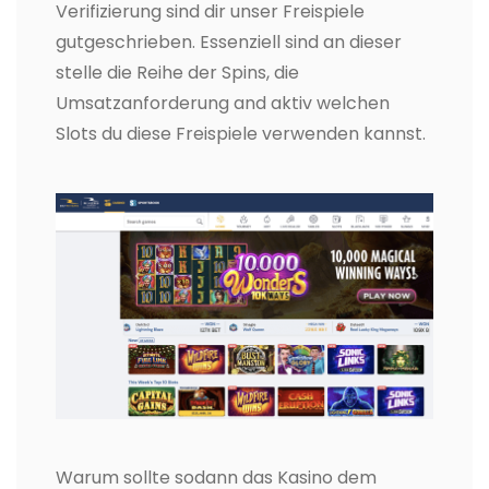
Verifizierung sind dir unser Freispiele
gutgeschrieben. Essenziell sind an dieser
stelle die Reihe der Spins, die
Umsatzanforderung and aktiv welchen
Slots du diese Freispiele verwenden kannst.
Warum sollte sodann das Kasino dem