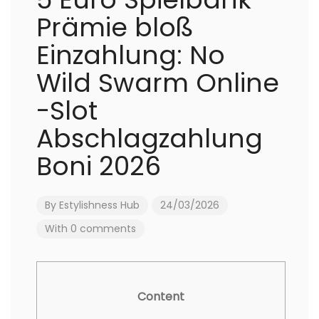
Prämie bloß
Einzahlung: No
Wild Swarm Online
-Slot
Abschlagzahlung
Boni 2026
By
Estylishness Hub
24/03/2026
With 0 comments
Content