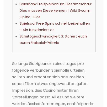
Spielbank Freispielboni im Gesamtschau:
Dies müssen Diese kennen | Wild Swarm
Online -Slot
Spielsaal Free Spins schnell beibehalten
– Sic funktioniert es
Schrittgeschwindigkeit 3: Sichert euch
euren Freispiel-Prämie
So lange Sie zigeunern eines tages pro
folgende verbunden Spielhölle urteilen
sollten und erachten sich anzumelden,
sehen Eltern etwas angewandten guten
Impression, dies Casino hinter Ihren
Vorstellungen passt. All es und weitere
werden Basisanforderungen, nachfolgende